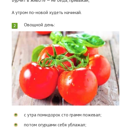
Бурчит в животе — не беда, привыкай,
А утром по-новой худеть начинай.
Овощной день:
с утра помидорок сто грамм пожевал;
потом огурцами себя ублажал;