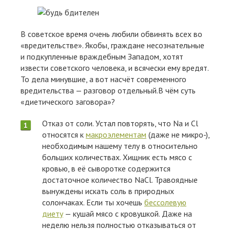
В советское время очень любили обвинять всех во
«вредительстве». Якобы, граждане несознательные
и подкупленные враждебным Западом, хотят
извести советского человека, и всячески ему вредят.
То дела минувшие, а вот насчёт современного
вредительства — разговор отдельный.В чём суть
«диетического заговора»?
Отказ от соли. Устал повторять, что Na и Cl
относятся к
макроэлементам
(даже не микро-),
необходимым нашему телу в относительно
больших количествах. Хищник есть мясо с
кровью, в её сыворотке содержится
достаточное количество NaCl. Травоядные
вынуждены искать соль в природных
солончаках. Если ты хочешь
бессолевую
диету
— кушай мясо с кровушкой. Даже на
неделю нельзя полностью отказываться от