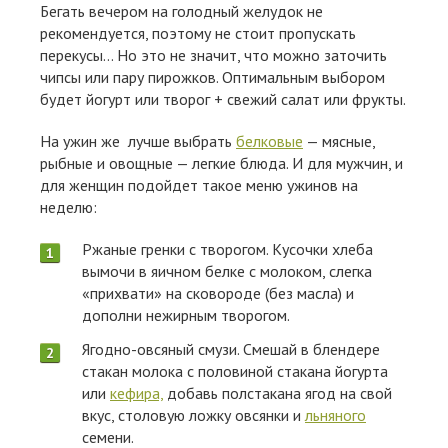
Бегать вечером на голодный желудок не
рекомендуется, поэтому не стоит пропускать
перекусы… Но это не значит, что можно заточить
чипсы или пару пирожков. Оптимальным выбором
будет йогурт или творог + свежий салат или фрукты.
На ужин же лучше выбрать
белковые
— мясные,
рыбные и овощные — легкие блюда. И для мужчин, и
для женщин подойдет такое меню ужинов на
неделю:
Ржаные гренки с творогом. Кусочки хлеба
вымочи в яичном белке с молоком, слегка
«прихвати» на сковороде (без масла) и
дополни нежирным творогом.
Ягодно-овсяный смузи. Смешай в блендере
стакан молока с половиной стакана йогурта
или
кефира,
добавь полстакана ягод на свой
вкус, столовую ложку овсянки и
льняного
семени.