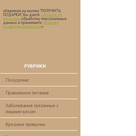
«Нажимая на кнопку "ПОЛУЧИТЬ
ПОДАРКИ", Вы даете
согласие на
рассылку
, обработку персональных
данных и принимаете
политику
конфиденциальности
»
РУБРИКИ
Похудение
Правильное питание
Заболевания связанные с
лишним весом
Вредные привычки