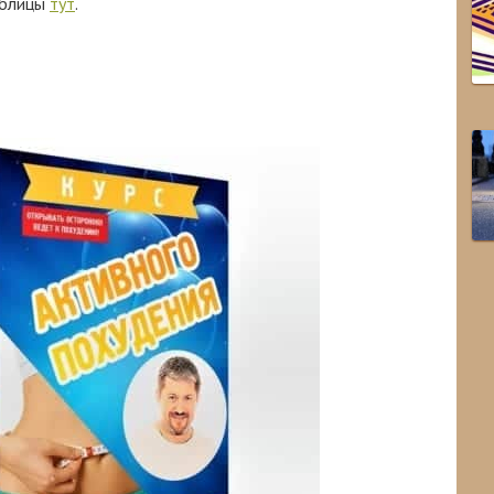
аблицы
тут
.