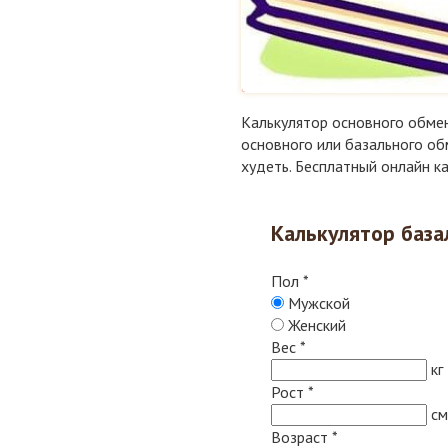
Калькулятор основного обме
основного или базального об
худеть. Бесплатный онлайн ка
Калькулятор база
Пол
*
Мужской
Женский
Вес
*
кг
Рост
*
см
Возраст
*