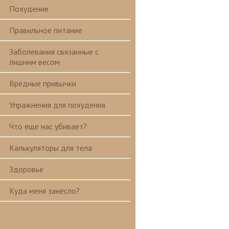
Похудение
Правильное питание
Заболевания связанные с
лишним весом
Вредные привычки
Упражнения для похудения
Что еще нас убивает?
Калькуляторы для тела
Здоровье
Куда меня занесло?