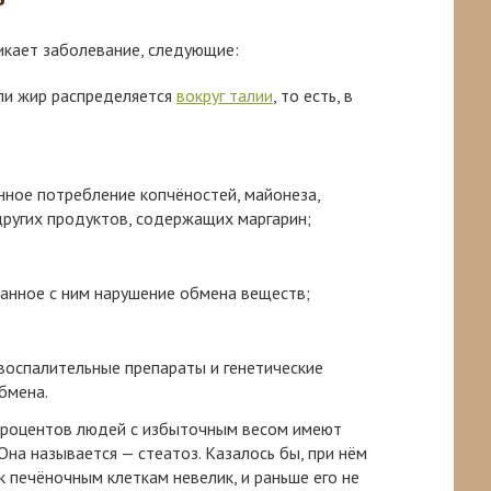
икает заболевание, следующие:
ли жир распределяется
вокруг талии
, то есть, в
нное потребление копчёностей, майонеза,
ругих продуктов, содержащих маргарин;
занное с ним нарушение обмена веществ;
оспалительные препараты и генетические
бмена.
 процентов людей с избыточным весом имеют
Она называется — стеатоз. Казалось бы, при нём
 печёночным клеткам невелик, и раньше его не