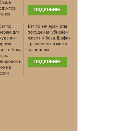
ПОДРОБНЕЕ
Бег по вечерам для
похудения: убираем
живот и бока. График
тренировок и меню
на неделю
ПОДРОБНЕЕ