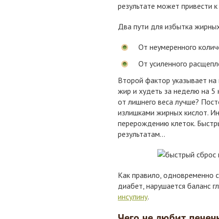
результате может привести 
Два пути для избытка жирных
От неумеренного колич
От усиленного расщепл
Второй фактор указывает на 
жир и худеть за неделю на 5
от лишнего веса лучше? Посте
излишками жирных кислот. И
перерождению клеток. Быстры
результатам...
Как правило, одновременно 
диабет, нарушается баланс г
инсулину
.
Чего не любит печен