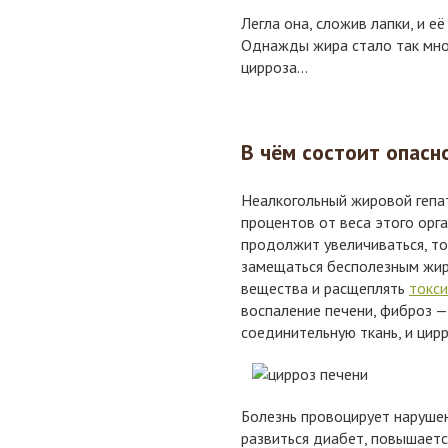
Легла она, сложив лапки, и е
Однажды жира стало так мног
цирроза...
В чём состоит опасн
Неалкогольный жировой гепат
процентов от веса этого орга
продолжит увеличиваться, т
замещаться бесполезным жир
вещества и расщеплять
токс
воспаление печени, фиброз 
соединительную ткань, и цир
Болезнь провоцирует наруше
развиться диабет, повышаетс