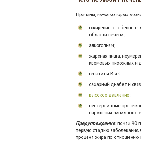
Причины, из-за которых возн
ожирение, особенно ес
области печени;
алкоголизм;
жареная пища, неумере
кремовых пирожных и д
гепатиты В и С;
сахарный диабет и свя
высокое давление
;
нестероидные противов
нарушения липидного о
Предупреждение
: почти 90
первую стадию заболевания. 
процент жира по отношению к