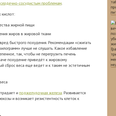
к
сердечно-сосудистым проблемам
.
 кислот:
ества жирной пищи
ения жиров в жировой ткани
вред быстрого похудения. Рекомендации «сжигать
 килограмм» лучше не слушать. Какое избавление
пенное, так, чтобы не перегрузить печень
наче похудение приведёт к жировому
й сброс веса еще ведет и к таким не эстетичным
страдает и
поджелудочная железа
. Развивается
люкозы и возникает резистентность клеток к
ь