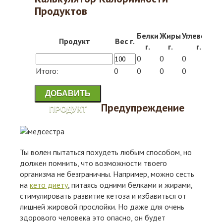
Продуктов
Белки
Жиры
Углеводы
Продукт
Вес г.
К
г.
г.
г.
0
0
0
0
Итого:
0
0
0
0
0
ДОБАВИТЬ
Предупреждение
ПРОДУКТ
Ты волен пытаться похудеть любым способом, но
должен помнить, что возможности твоего
организма не безграничны. Например, можно сесть
на
кето диету
, питаясь одними белками и жирами,
стимулировать развитие кетоза и избавиться от
лишней жировой прослойки. Но даже для очень
здорового человека это опасно, он будет