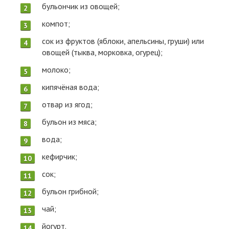
бульончик из овощей;
компот;
сок из фруктов (яблоки, апельсины, груши) или
овощей (тыква, морковка, огурец);
молоко;
кипячёная вода;
отвар из ягод;
бульон из мяса;
вода;
кефирчик;
сок;
бульон грибной;
чай;
йогурт.