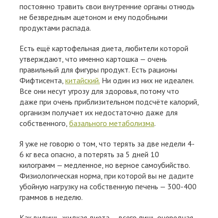
постоянно травить свои внутренние органы отнюдь
не безвредным ацетоном и ему подобными
продуктами распада.
Есть ещё картофельная диета, любители которой
утверждают, что именно картошка — очень
правильный для фигуры продукт. Есть рационы
Фифтисента,
китайский.
Ни один из них не идеален.
Все они несут угрозу для здоровья, потому что
даже при очень приблизительном подсчёте калорий,
организм получает их недостаточно даже для
собственного,
базального метаболизма
.
Я уже не говорю о том, что терять за две недели 4-
6 кг веса опасно, а потерять за 5 дней 10
килограмм — медленное, но верное самоубийство.
Физиологическая норма, при которой вы не дадите
убойную нагрузку на собственную печень — 300-400
граммов в неделю.
Как видишь, жидкая диета — всего лишь очередная