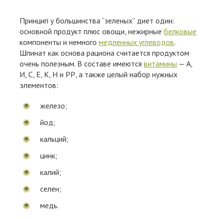
Принцип у большинства “зеленых” диет один:
основной продукт плюс овощи, нежирные
белковые
компоненты и немного
медленных углеводов
.
Шпинат как основа рациона считается продуктом
очень полезным. В составе имеются
витамины
— А,
И, С, Е, К, Н и РР, а также целый набор нужных
элементов:
железо;
йод;
кальций;
цинк;
калий;
селен;
медь.