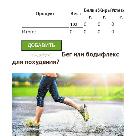
Белки
Жиры
Углеводы
Продукт
Вес г.
К
г.
г.
г.
0
0
0
0
Итого:
0
0
0
0
0
ДОБАВИТЬ
Бег или бодифлекс
ПРОДУКТ
для похудения?