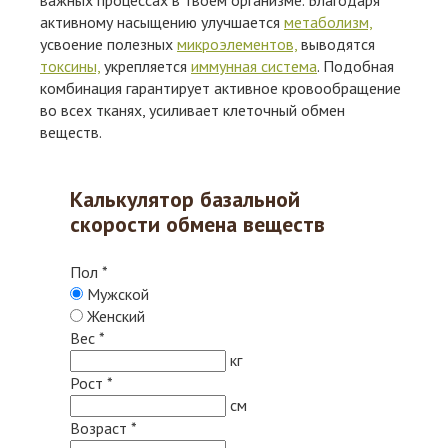
важных процессах в твоем организме. Благодаря
активному насыщению улучшается
метаболизм,
усвоение полезных
микроэлементов,
выводятся
токсины,
укрепляется
иммунная система
. Подобная
комбинация гарантирует активное кровообращение
во всех тканях, усиливает клеточный обмен
веществ.
Калькулятор базальной
скорости обмена веществ
Пол
*
Мужской
Женский
Вес
*
кг
Рост
*
см
Возраст
*