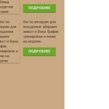
ПОДРОБНЕЕ
Бег по вечерам для
похудения: убираем
живот и бока. График
тренировок и меню
на неделю
ПОДРОБНЕЕ