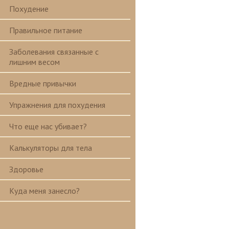
Похудение
Правильное питание
Заболевания связанные с
лишним весом
Вредные привычки
Упражнения для похудения
Что еще нас убивает?
Калькуляторы для тела
Здоровье
Куда меня занесло?