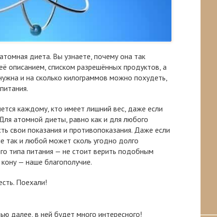
 атомная диета. Вы узнаете, почему она так
 её описанием, списком разрешённых продуктов, а
 нужна и на сколько килограммов можно похудеть,
питания.
чется каждому, кто имеет лишний вес, даже если
 Для атомной диеты, равно как и для любого
сть свои показания и противопоказания. Даже если
не так и любой может сколь угодно долго
го типа питания — не стоит верить подобным
 кону — наше благополучие.
есть. Поехали!
тью далее, в ней будет много интересного!