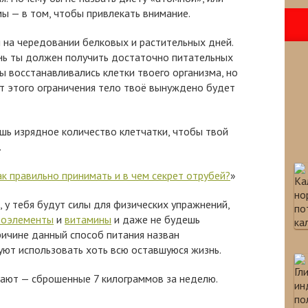
ы — в том, чтобы привлекать внимание.
 на чередовании белковых и растительных дней.
ень ты должен получить достаточно питательных
 восстанавливались клетки твоего организма, но
ёт этого ограничения тело твоё вынуждено будет
шь изрядное количество клетчатки, чтобы твой
.
ак правильно принимать и в чем секрет отрубей?
»
, у тебя будут силы для физических упражнений,
роэлементы
и
витамины
и даже не будешь
ричине данный способ питания назван
ют использовать хоть всю оставшуюся жизнь.
щают — сброшенные 7 килограммов за неделю.