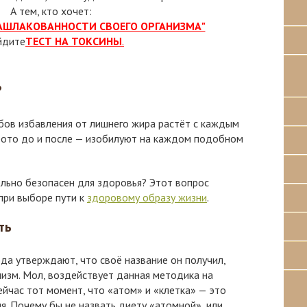
А тем, кто хочет:
ЗАШЛАКОВАННОСТИ СВОЕГО ОРГАНИЗМА"
йдите
ТЕСТ НА ТОКСИНЫ
.
?
бов избавления от лишнего жира растёт с каждым
 фото до и после — изобилуют на каждом подобном
льно безопасен для здоровья? Этот вопрос
ри выборе пути к
здоровому образу жизни
.
ть
а утверждают, что своё название он получил,
изм. Мол, воздействует данная методика на
ейчас тот момент, что «атом» и «клетка» — это
я. Почему бы не назвать диету «атомной», или