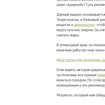
даже «ядерной»? Суть реклам
Данный рацион основывается
Теоретически, в белковый д
веществ и
аминокислот,
чтобы
недостаточно энергии. За сч
сжигать жиры.
В углеводный день ты получи
кишечник работал «как часы»
«
Клетчатка для похудения: к
Если верить авторам рациона
ты получишь все нужные
мик
мучиться голодом. По этой п
полноценным и его рекоменду
Результат, который нам обе