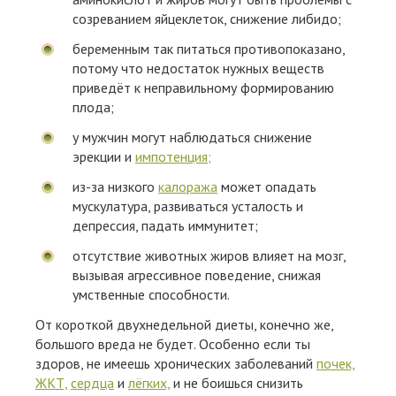
созреванием яйцеклеток, снижение либидо;
беременным так питаться противопоказано,
потому что недостаток нужных веществ
приведёт к неправильному формированию
плода;
у мужчин могут наблюдаться снижение
эрекции и
импотенция;
из-за низкого
калоража
может опадать
мускулатура, развиваться усталость и
депрессия, падать иммунитет;
отсутствие животных жиров влияет на мозг,
вызывая агрессивное поведение, снижая
умственные способности.
От короткой двухнедельной диеты, конечно же,
большого вреда не будет. Особенно если ты
здоров, не имеешь хронических заболеваний
почек,
ЖКТ,
сердца
и
лёгких,
и не боишься снизить