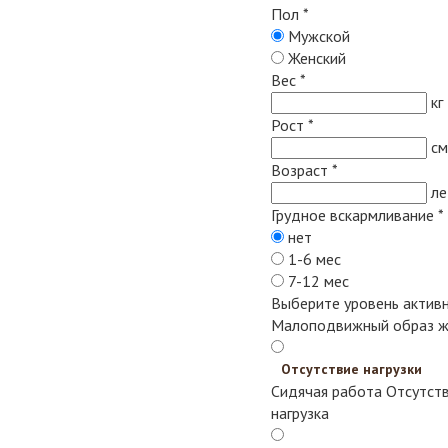
Пол
*
Мужской
Женский
Вес
*
кг
Рост
*
см
Возраст
*
ле
Грудное вскармливание
*
нет
1-6 мес
7-12 мес
Выберите уровень актив
Малоподвижный образ ж
Отсутствие нагрузки
Сидячая работа
Отсутств
нагрузка