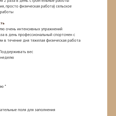
я 2 раза в день.
строительные работы
ия, просто физическая работа)
сельское
 работы
сть
елю очень интенсивных упражнений
за в день
профессиональный спортсмен с
и в течение дня
тяжелая физическая работа
 Поддерживать вес
в неделю
елю
*
ательные поля для заполнения