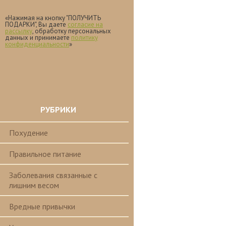
«Нажимая на кнопку "ПОЛУЧИТЬ
ПОДАРКИ", Вы даете
согласие на
рассылку
, обработку персональных
данных и принимаете
политику
конфиденциальности
»
РУБРИКИ
Похудение
Правильное питание
Заболевания связанные с
лишним весом
Вредные привычки