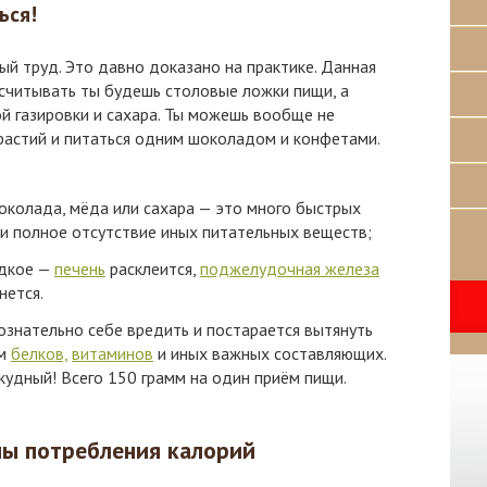
ься!
й труд. Это давно доказано на практике. Данная
считывать ты будешь столовые ложки пищи, а
й газировки и сахара. Ты можешь вообще не
растий и питаться одним шоколадом и конфетами.
околада, мёда или сахара — это много быстрых
ки полное отсутствие иных питательных веществ;
адкое —
печень
расклеится,
поджелудочная железа
нется.
ознательно себе вредить и постарается вытянуть
ум
белков,
витаминов
и иных важных составляющих.
кудный! Всего 150 грамм на один приём пищи.
мы потребления калорий