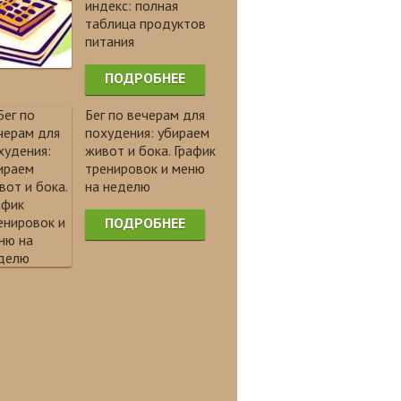
индекс: полная
таблица продуктов
питания
ПОДРОБНЕЕ
Бег по вечерам для
похудения: убираем
живот и бока. График
тренировок и меню
на неделю
ПОДРОБНЕЕ