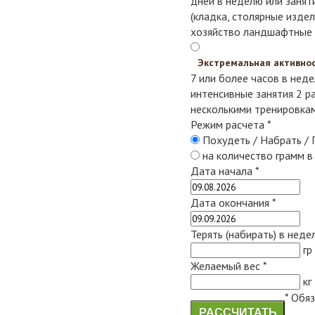
дней в неделю или заняти
(кладка, столярные издел
хозяйство
ландшафтные
Экстремальная активно
7 или более часов в нед
интенсивные занятия 2 ра
несколькими тренировкам
Режим расчета
*
Похудеть / Набрать /
на количество грамм 
Дата начала
*
Дата окончания
*
Терять (набирать) в нед
гр
Желаемый вес
*
кг
*
Обяз
РАССЧИТАТЬ