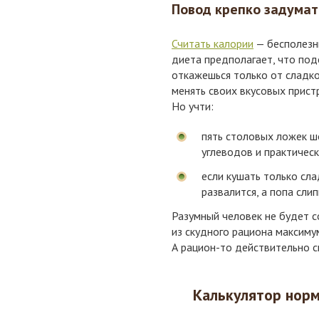
Повод крепко задумат
Считать калории
— бесполезны
диета предполагает, что под
откажешься только от сладко
менять своих вкусовых прист
Но учти:
пять столовых ложек ш
углеводов и практичес
если кушать только сл
развалится, а попа слип
Разумный человек не будет с
из скудного рациона максим
А рацион-то действительно с
Калькулятор нор