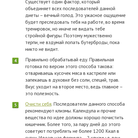
Существует один фактор, который
объединяет всех последователей данной
диеты – вечный голод. Это ужасное ощущение
будет преследовать тебя на работе, во время
тренировок, но иначе не видать тебе
стройной фигуры. Поэтому мужественно
терпи, не вздумай лопать бутерброды, пока
никто не видит.
Правильно обрабатывай еду. Правильная
готовка по версии этого способа такова:
отвариваешь кусочек мяса в кастрюле или
запекаешь в духовке без соли, специй, трав.
Вкус уходит на второе место, ведь главное –
это полезность.
Очисти себя
. Последователи данного способа
рекомендуют клизмы. Календула и прочие
вещества по идее должны хорошо почистить
кишечник. Более того, за пару дней до этого
советуют потреблять не более 1200 Ккал в
сутки. Идеальная формула – 2 клизмы в день,