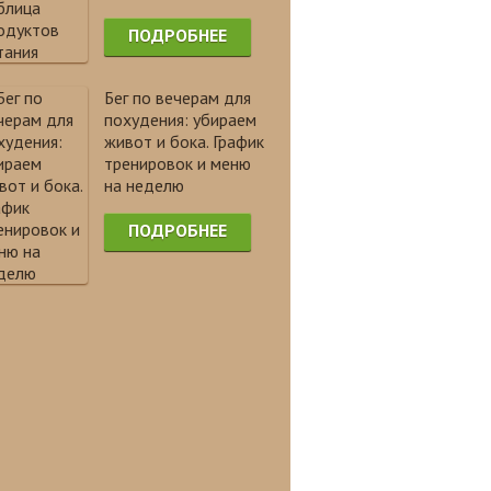
ПОДРОБНЕЕ
Бег по вечерам для
похудения: убираем
живот и бока. График
тренировок и меню
на неделю
ПОДРОБНЕЕ