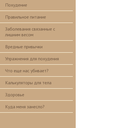
Похудение
Правильное питание
Заболевания связанные с
лишним весом
Вредные привычки
Упражнения для похудения
Что еще нас убивает?
Калькуляторы для тела
Здоровье
Куда меня занесло?