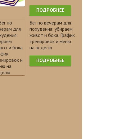
ПОДРОБНЕЕ
Бег по вечерам для
похудения: убираем
живот и бока. График
тренировок и меню
на неделю
ПОДРОБНЕЕ