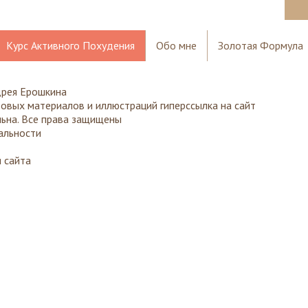
Курс Активного Похудения
Обо мне
Золотая Формула
дрея Ерошкина
товых материалов и иллюстраций гиперссылка на сайт
льна. Все права защищены
альности
 сайта