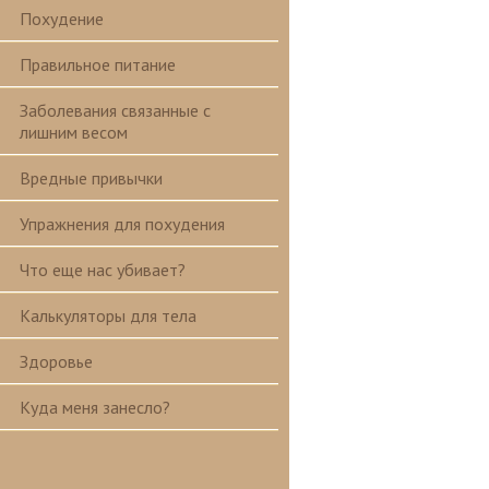
Похудение
Правильное питание
Заболевания связанные с
лишним весом
Вредные привычки
Упражнения для похудения
Что еще нас убивает?
Калькуляторы для тела
Здоровье
Куда меня занесло?