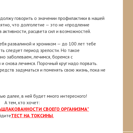
родолжу говорить о значении профилактики в нашей
ятно, что долголетие — это не «продление
а активности, расцвета сил и возможностей.
ебя развалиной и хроником — до 100 лет тебе
ать следует период зрелости. Но такое
но заболеваем, лечимся, боремся с
 и снова лечимся. Порочный круг надо порвать.
средств задуматься и поменять свою жизнь, пока не
тью далее, в ней будет много интересного!
А тем, кто хочет:
ЗАШЛАКОВАННОСТИ СВОЕГО ОРГАНИЗМА"
йдите
ТЕСТ НА ТОКСИНЫ
.