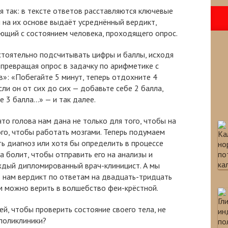
я так: в тексте ответов расставляются ключевые
и на их основе выдаёт усреднённый вердикт,
ющий с состоянием человека, проходящего опрос.
тоятельно подсчитывать цифры и баллы, исходя
 превращая опрос в задачку по арифметике с
»: «Побегайте 5 минут, теперь отдохните 4
сли он от сих до сих — добавьте себе 2 балла,
 3 балла...» — и так далее.
то голова нам дана не только для того, чтобы на
ого, чтобы работать мозгами. Теперь подумаем
ть диагноз или хотя бы определить в процессе
а болит, чтобы отправить его на анализы и
ждый дипломированный врач-клиницист. А мы
 нам вердикт по ответам на двадцать-тридцать
м можно верить в волшебство феи-крёстной.
ей, чтобы проверить состояние своего тела, не
поликлиники?