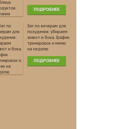
ПОДРОБНЕЕ
Бег по вечерам для
похудения: убираем
живот и бока. График
тренировок и меню
на неделю
ПОДРОБНЕЕ