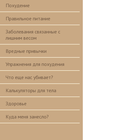
Похудение
Правильное питание
Заболевания связанные с
лишним весом
Вредные привычки
Упражнения для похудения
Что еще нас убивает?
Калькуляторы для тела
Здоровье
Куда меня занесло?