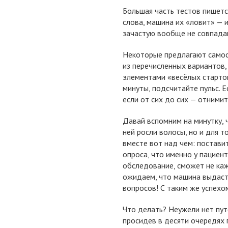
Большая часть тестов пишетс
слова, машина их «ловит» — 
зачастую вообще не совпада
Некоторые предлагают самос
из перечисленных вариантов,
элементами «весёлых стартов
минуты, подсчитайте пульс. Е
если от сих до сих — отнимите
Давай вспомним на минутку, ч
ней росли волосы, но и для т
вместе вот над чем: постави
опроса, что именно у пациент
обследование, сможет не ка
ожидаем, что машина выдаст
вопросов! С таким же успехо
Что делать? Неужели нет пут
просидев в десяти очередях 