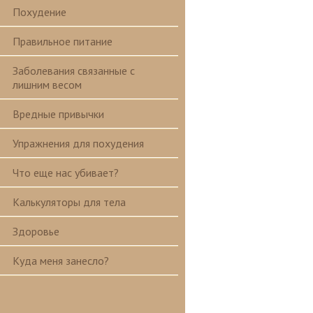
Похудение
Правильное питание
Заболевания связанные с
лишним весом
Вредные привычки
Упражнения для похудения
Что еще нас убивает?
Калькуляторы для тела
Здоровье
Куда меня занесло?