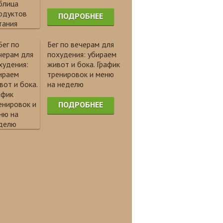
ПОДРОБНЕЕ
Бег по вечерам для
похудения: убираем
живот и бока. График
тренировок и меню
на неделю
ПОДРОБНЕЕ