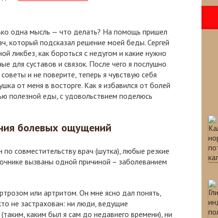
ько одна мысль — что делать? На помощь пришел
ач, который подсказал решение моей беды. Сергей
ной ликбез, как бороться с недугом и какие нужно
ые для суставов и связок. После чего я послушно
 советы и не поверите, теперь я чувствую себя
шка от меня в восторге. Как я избавился от болей
щью полезной еды, с удовольствием поделюсь
ния болевых ощущений
он по совместительству врач (шутка), любые резкие
оночнике вызваны одной причиной – заболеванием
ртрозом или артритом. Он мне ясно дал понять,
кто не застрахован: ни люди, ведущие
таким, каким был я сам до недавнего времени), ни