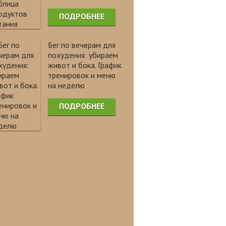
ПОДРОБНЕЕ
Бег по вечерам для
похудения: убираем
живот и бока. График
тренировок и меню
на неделю
ПОДРОБНЕЕ