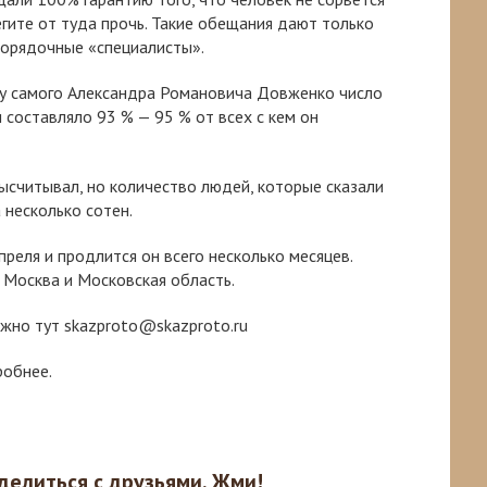
егите от туда прочь. Такие обещания дают только
порядочные «специалисты».
 у самого Александра Романовича Довженко число
 составляло 93 % — 95 % от всех с кем он
высчитывал, но количество людей, которые сказали
 несколько сотен.
преля и продлится он всего несколько месяцев.
 Москва и Московская область.
ожно тут skazproto@skazproto.ru
обнее.
делиться с друзьями. Жми!