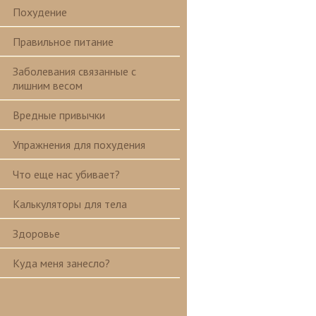
Похудение
Правильное питание
Заболевания связанные с
лишним весом
Вредные привычки
Упражнения для похудения
Что еще нас убивает?
Калькуляторы для тела
Здоровье
Куда меня занесло?