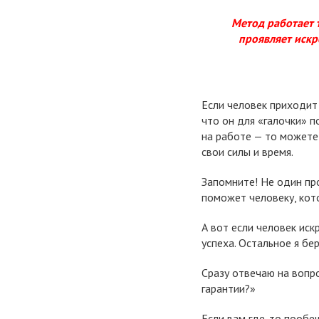
Метод работает 
проявляет искр
Если человек приходит 
что он для «галочки» 
на работе — то можете 
свои силы и время.
Запомните! Не один про
поможет человеку, кот
А вот если человек иск
успеха. Остальное я бер
Сразу отвечаю на вопр
гарантии?»
Если вам где-то пообе