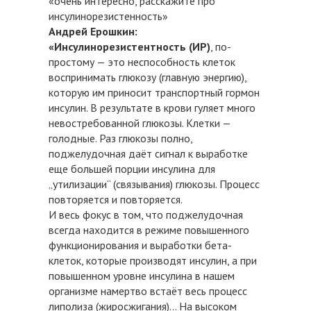
«очень интересно, расскажите про
инсулинорезистенность»
Андрей Ерошкин:
«Инсулинорезистентность (ИР)
, по-
простому — это неспособность клеток
воспринимать глюкозу (главную энергию),
которую им приносит транспортный гормон
инсулин. В результате в крови гуляет много
невостребованной глюкозы. Клетки —
голодные. Раз глюкозы полно,
поджелудочная даёт сигнал к выработке
еще большей порции инсулина для
„утилизации“ (связывания) глюкозы. Процесс
повторяется и повторяется.
И весь фокус в том, что поджелудочная
всегда находится в режиме повышенного
функционирования и выработки бета-
клеток, которые производят инсулин, а при
повышенном уровне инсулина в нашем
организме намертво встаёт весь процесс
липолиза (жиросжигания)... На высоком